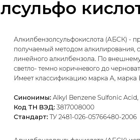
лсульфо кисло
Алкилбензолсульфокислота (АБСК) - п
получаемый методом алкилирования,
линейного алкилбензола. По внешнему
светло- темно коричневого до черноват
Имеет классификацию марка А, марка 
Синонимы:
Alkyl Benzene Sulfonic Acid
Код ТН ВЭД:
3817008000
Стандарт:
ТУ 2481-026-05766480-2006