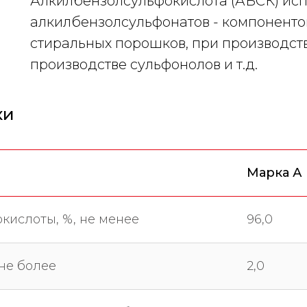
Алкилбензолсульфокислота (АБСК) исп
алкилбензолсульфонатов - компоненто
стиральных порошков, при производств
производстве сульфонолов и т.д.
ки
Марка А
кислоты, %, не менее
96,0
 не более
2,0