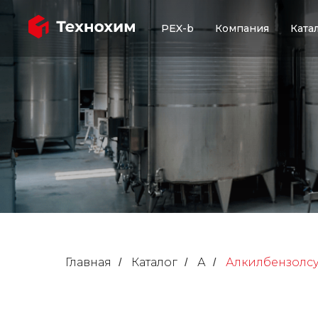
PEX-b
Компания
Ката
Главная
Каталог
А
Алкилбензолсу
/
/
/