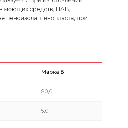
ользуется при изготовлении
в моющих средств, ПАВ,
е пеноизола, пенопласта, при
Марка Б
80,0
5,0