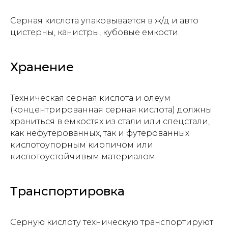
Серная кислота упаковывается в ж/д и авто
Нажимая на кнопку, вы даете
согласие на
цистерны, канистры, кубовые емкости.
обработку персональных данных и
соглашаетесь c политикой
конфиденциальности
Хранение
Техническая серная кислота и олеум
(концентрированная серная кислота) должны
храниться в емкостях из стали или спецстали,
как нефутерованных, так и футерованных
кислотоупорным кирпичом или
кислотоустойчивым материалом.
Транспортировка
Компания
О компании
Серную кислоту техническую транспортируют
Каталог