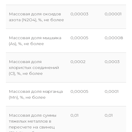
Массовая доля оксидов
0,00003
0,00001
азота (N2O4), %, не более
Массовая доля мышьяка
0,00005
0,00008
(As), %, не более
Массовая доля
0,0002
0,0003
хлористых соединений
(Cl), %, не более
Массовая доля марганца
0,00005
0,0001
(Mn), %, не более
Массовая доля суммы
0,01
0,01
тяжелых металлов в
Отправить заявку
пересчете на свинец