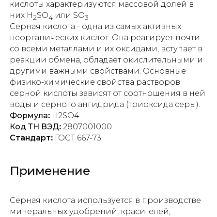
кислоты характеризуются массовой долей в
них H
SO
или SO
2
4
3
Серная кислота - одна из самых активных
неорганических кислот. Она реагирует почти
со всеми металлами и их оксидами, вступает в
реакции обмена, обладает окислительными и
другими важными свойствами. Основные
физико-химические свойства растворов
серной кислоты зависят от соотношения в ней
воды и серного ангидрида (триоксида серы).
Формула
:
H2SO4
Код ТН ВЭД
:
2807001000
Стандарт
:
ГОСТ 667-73
Применение
Серная кислота используется в производстве
минеральных удобрений, красителей,