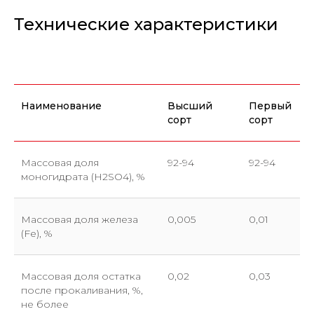
Технические характеристики
Наименование
Высший
Первый
сорт
сорт
Массовая доля
92-94
92-94
моногидрата (H2SO4), %
Массовая доля железа
0,005
0,01
(Fe), %
Массовая доля остатка
0,02
0,03
после прокаливания, %,
не более