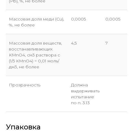
(Pb), %, не более
Массовая доля меди (Cu),
0,0005
0,0005
%, не более
Массовая доля веществ,
4,5
7
восстанавливающих
KMnO4, см3 раствора с
(1/5 KMnO4) = 0,01 моль/
дм3, не более
Прозрачность
Должна
выдерживать
испытание
Прикрепите файл с заявкой
по п. 3.13
Add files
Упаковка
Отправить