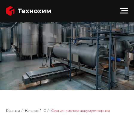
Главная
/
Каталог
/
С
/
Серная кислота аккумуляторная