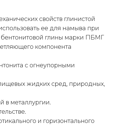
ханических свойств глинистой
использовать ее для намыва при
 бентонитовой глины марки ПБМГ
светляющего компонента
ентонита с огнеупорными
пищевых жидких сред, природных,
 в металлургии.
ельстве.
ртикального и горизонтального