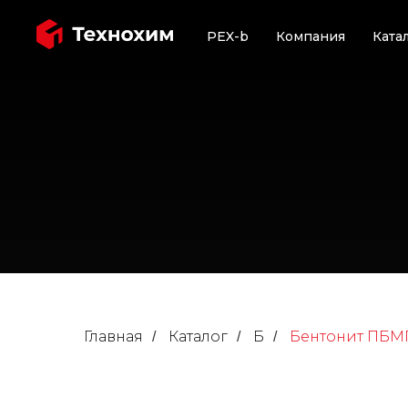
PEX-b
Компания
Ката
Главная
Каталог
Б
Бентонит ПБМ
/
/
/