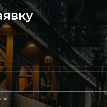
аявку
вкой