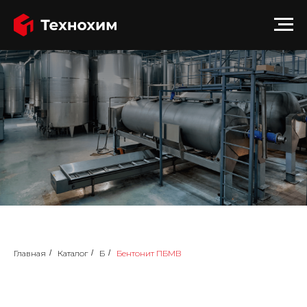
Главная
/
Каталог
/
Б
/
Бентонит ПБМВ