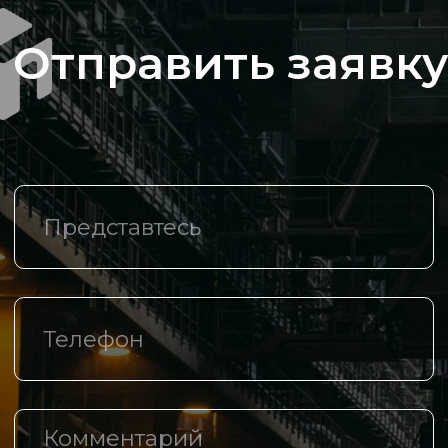
Компания
О компании
Каталог
Спецпредложения
Доставка и оплата
Логистические центры
Контакты
+7 (342) 206 77 73
Маршала Рыбалко, д.З, оф. 425
info@th-m.ru
Реквизиты
Политика в отношении обработки
персональных данных
Разработано агентством