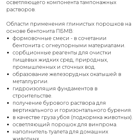
осветляющего компонента тампонажных
растворов.
Отправить заявку
Области применения глинистых порошков на
основе бентонита ПБМВ:
формовочные смеси - в сочетании
бентонита с огнеупорными материалами.
сорбционные реагенты для очистки
пищевых жидких сред, природных,
промышленных и сточных вод.
образование железорудных окатышей в
металлургии.
гидроизоляция фундаментов в
строительстве.
получение бурового раствора для
вертикального и горизонтального бурения.
в качестве груза убоя (подкормка животных).
осветляющий порошок для винпрома.
Прикрепите файл с заявкой
наполнитель туалета для домашних
Add files
животных.