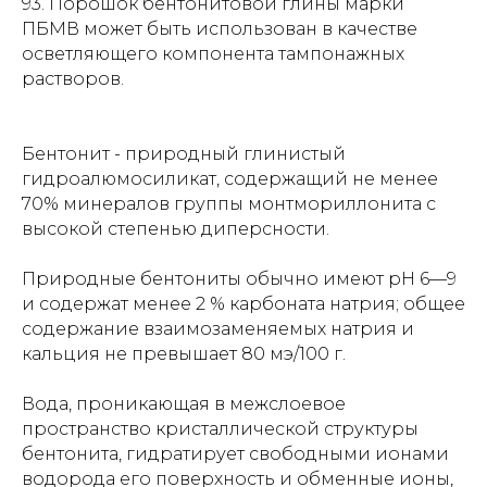
93. Порошок бентонитовой глины марки
ПБМВ может быть использован в качестве
осветляющего компонента тампонажных
растворов.
Бентонит - природный глинистый
гидроалюмосиликат, содержащий не менее
70% минералов группы монтмориллонита с
высокой степенью диперсности.
Природные бентониты обычно имеют
рН
6—9
и содержат менее 2 %
карбоната натрия
; общее
содержание взаимозаменяемых
натрия
и
кальция
не превышает 80 мэ/100 г.
Вода, проникающая в межслоевое
пространство кристаллической структуры
бентонита, гидратирует свободными ионами
водорода его поверхность и обменные ионы,