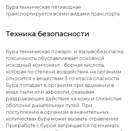
Бура техническая пятиводная
транспортируется всеми видами транспорта.
Техника безопасности
Бура техническая пожаро- и взрывобезопасна,
токсичность обуславлиевает основной
исходный компонент - борная кислота,
Прикрепите файл с заявкой
которая по степени воздействия на организм
Add files
относится к веществам 3-го класса опасности.
Бура попадает в организм при вдыхании в
виде пыли или аэрозоли, оказывая
раздражающее действие на кожу и слизистые
Отправить
оболочки дыхательных путей. При
поступлении в организм в значительных
количествах бура может вызвать отравление.
Нажимая на кнопку, вы даете
согласие на
обработку персональных данных и
При работе с бурой запрещается принимать