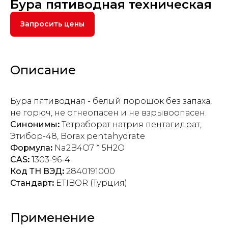
Бура пятиводная техническая
Запросить цены
Описание
Бура пятиводная - белый порошок без запаха,
не горюч, не огнеопасен и не взрывоопасен.
Синонимы
:
Тетраборат натрия пентагидрат,
Этибор-48, Borax pentahydrate
Формула
:
Na2B4O7 * 5H2O
CAS
:
1303-96-4
Код ТН ВЭД
:
2840191000
Стандарт
:
ETIBOR (Турция)
Применение