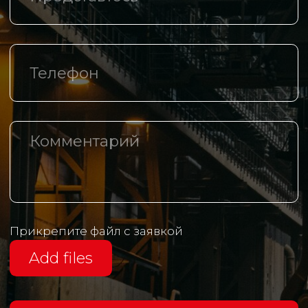
Контакты
+7 (342) 206 77 73
Маршала Рыбалко, д.З, оф. 425
info@th-m.ru
Реквизиты
Политика в отношении обработки
персональных данных
Разработано агентством