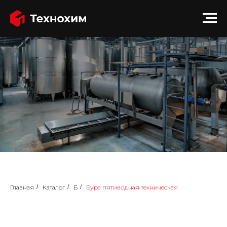
Главная
/
Каталог
/
Б
/
Бура пятиводная техническая