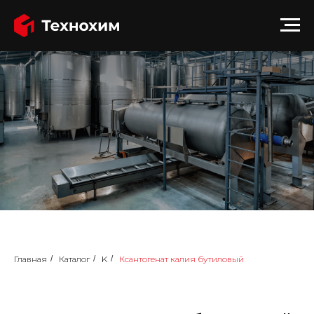
Главная
/
Каталог
/
K
/
Ксантогенат калия бутиловый