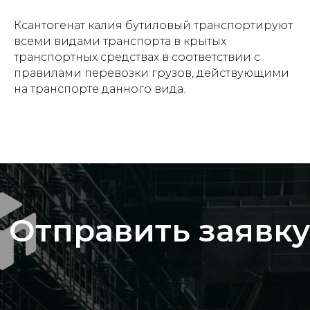
Ксантогенат калия бутиловый транспортируют
всеми видами транспорта в крытых
Отправить
транспортных средствах в соответствии с
правилами перевозки грузов, действующими
Нажимая на кнопку, вы даете
согласие на
на транспорте данного вида.
обработку персональных данных и
соглашаетесь c политикой
конфиденциальности