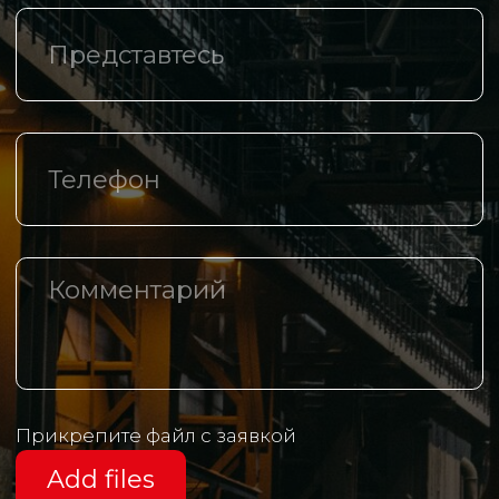
Компания
О компании
Каталог
Спецпредложения
Доставка и оплата
Логистические центры
Контакты
+7 (342) 206 77 73
Маршала Рыбалко, д.З, оф. 425
info@th-m.ru
Реквизиты
Политика в отношении обработки
персональных данных
Разработано агентством