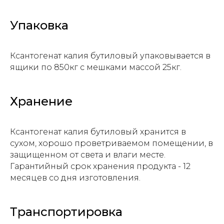
Отправить заявку
Упаковка
Ксантогенат калия бутиловый упаковывается в
ящики по 850кг с мешками массой 25кг.
Хранение
Ксантогенат калия бутиловый хранится в
сухом, хорошо проветриваемом помещении, в
защищенном от света и влаги месте.
Гарантийный срок хранения продукта - 12
месяцев со дня изготовления.
Прикрепите файл с заявкой
Транспортировка
Add files