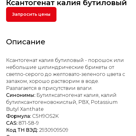
Ксантогенат калия бутиловый
Запросить цены
Описание
Ксантогенат калия бутиловый - порошок или
небольшие цилиндрические брикеты от
светло-серого до желтовато-зеленого цвета с
запахом, хорошо растворим в воде.
Разлагается в присутствии влаги.
Синонимы:
Бутилксатногенат калия, калий
бутилксантогеновокислый, РВХ, Potassium
Butyl Xanthate
Формула:
C5H9OS2K
CAS:
871-58-9
Код ТН ВЭД:
2930909509