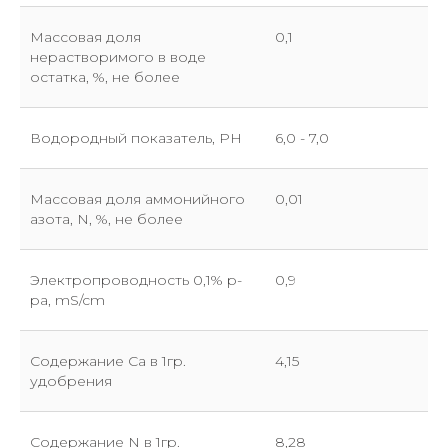
Массовая доля
0,1
нерастворимого в воде
остатка, %, не более
Отправить заявку
Водородный показатель, PH
6,0 - 7,0
Массовая доля аммонийного
0,01
азота, N, %, не более
Электропроводность 0,1% p-
0,9
pa, mS/cm
Содержание Ca в 1гр.
4,15
удобрения
Содержание N в 1гр.
8,28