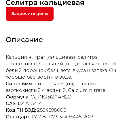
Селитра кальциевая
Запросить цены
Описание
Кальция нитрат (кальциевая селитра,
азотнокислый кальций) представляет собой
белый порошок без цвета, вкуса и запаха. Он
хорошо растворим в воде.
Синонимы:
нитрат кальция, кальций
азотнокислый 4 водный, Сalcium nitrate
Формула:
Ca (NO3)2 * 4H2O
CAS:
13477-34-4
Код ТН ВЭД:
2834298000
Стандарт:
ТУ 2181-073-32496445-2013