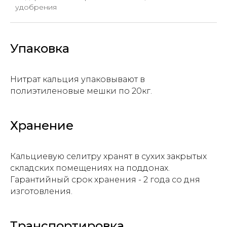
удобрения
Прикрепите файл с заявкой
Add files
Упаковка
Отправить
Нитрат кальция упаковывают в
полиэтиленовые мешки по 20кг.
Нажимая на кнопку, вы даете
согласие на
обработку персональных данных и
соглашаетесь c политикой
Хранение
конфиденциальности
Кальциевую селитру хранят в сухих закрытых
складских помещениях на поддонах.
Гарантийный срок хранения - 2 года со дня
изготовления.
Транспортировка