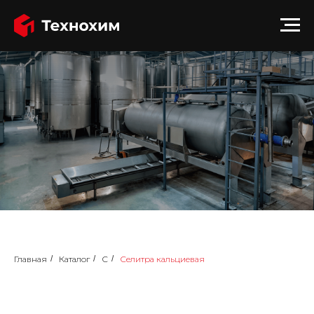
Главная
/
Каталог
/
С
/
Селитра кальциевая