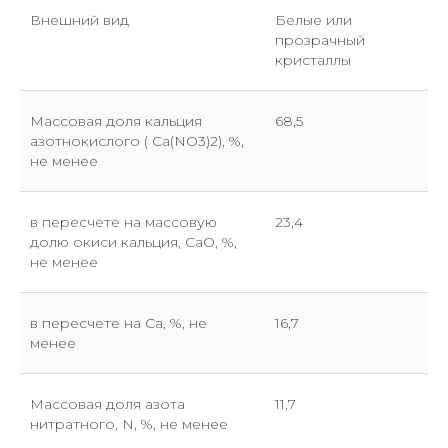
Внешний вид
Белые или
прозрачный
кристаллы
Массовая доля кальция
68,5
азотнокислого ( Ca(NO3)2), %,
не менее
в пересчете на массовую
23,4
долю окиси кальция, CaO, %,
не менее
в пересчете на Ca, %, не
16,7
менее
Массовая доля азота
11,7
нитратного, N, %, не менее