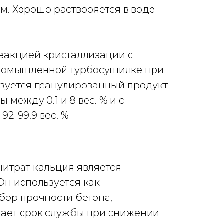
мм. Хорошо растворяется в воде
еакцией кристаллизации с
промышленной турбосушилке при
азуется гранулированный продукт
между 0.1 и 8 вес. % и с
2-99.9 вес. %
нитрат кальция является
Он используется как
бор прочности бетона,
вает срок службы при снижении