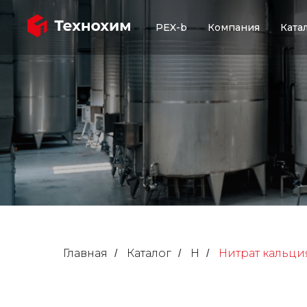
PEX-b
Компания
Ката
Главная
Каталог
Н
Нитрат кальци
/
/
/