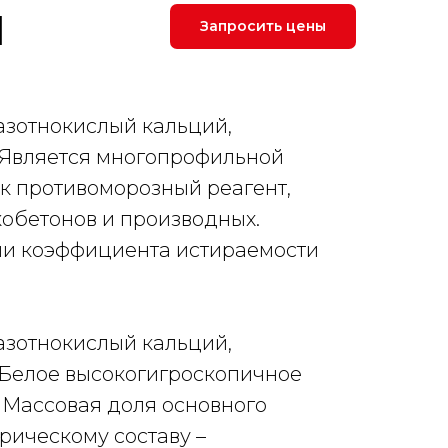
й
Запросить цены
 азотнокислый кальций,
. Является многопрофильной
ак противоморозный реагент,
кобетонов и производных.
ии коэффициента истираемости
 азотнокислый кальций,
 Белое высокогигроскопичное
 Массовая доля основного
рическому составу –