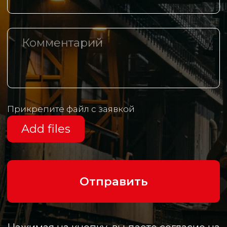
Логистические центры
Контакты
+7 (342) 206 77 73
Маршала Рыбалко, д.З, оф. 425
info@th-m.ru
Реквизиты
Политика в отношении обработки
персональных данных
Разработано агентством