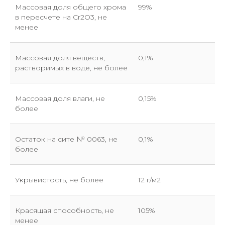
Массовая доля общего хрома
99%
в пересчете на Cr2O3, не
менее
Массовая доля веществ,
0,1%
растворимых в воде, не более
Массовая доля влаги, не
0,15%
более
Остаток на сите № 0063, не
0,1%
более
Отправить заявку
Укрывистость, не более
12 г/м2
Красящая способность, не
105%
менее