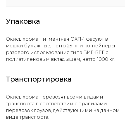
Упаковка
Окись хрома пигментная ОХП-1 фасуют в
мешки бумажные, нетто 25 кг и контейнеры
разового использования типа БИГ-БЕГ с
полиэтиленовым вкладышем, нетто 1000 кг.
Транспортировка
Прикрепите файл с заявкой
Add files
Окись хрома перевозят всеми видами
транспорта в соответствии с правилами
перевозок грузов, действующими на данном
Отправить
виде транспорта.