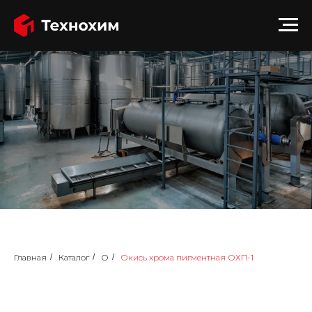
Главная
/
Каталог
/
О
/
Окись хрома пигментная ОХП-1