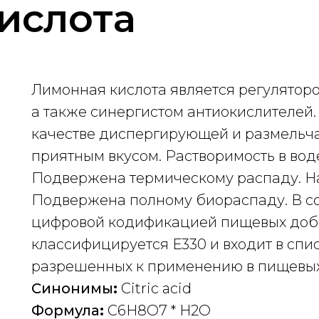
ислота
Лимонная кислота является регуляторо
а также синергистом антиокислителей.
качестве диспергирующей и размельч
приятным вкусом. Растворимость в воде -
Подвержена термическому распаду. На
Подвержена полному биораспаду. В со
цифровой кодификацией пищевых доба
классифицируется Е330 и входит в спи
разрешенных к применению в пищевых 
Синонимы
:
Citric acid
Формула
:
С6Н8О7 * H2O