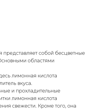
я представляет собой бесцветные
 Основными областями
десь лимонная кислота
литель вкуса.
ьные и прохладительные
итки лимонная кислота
ия свежести. Кроме того, она