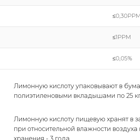
≤0,30PP
≤1PPM
≤0,05%
Лимонную кислоту упаковывают в бум
полиэтиленовыми вкладышами по 25 кг
Лимонную кислоту пищевую хранят в 
при относительной влажности воздуха 
хранения - 3 года.