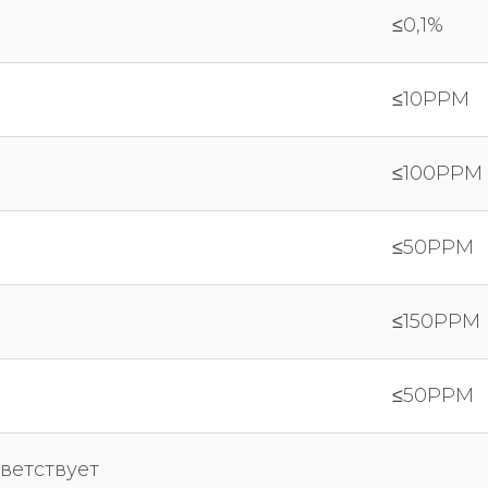
≤0,1%
≤10PPM
≤100PPM
≤50PPM
≤150PPM
≤50PPM
ветствует