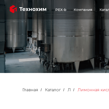
PEX-b
Компания
Ката
Главная
Каталог
Л
Лимонная кис
/
/
/