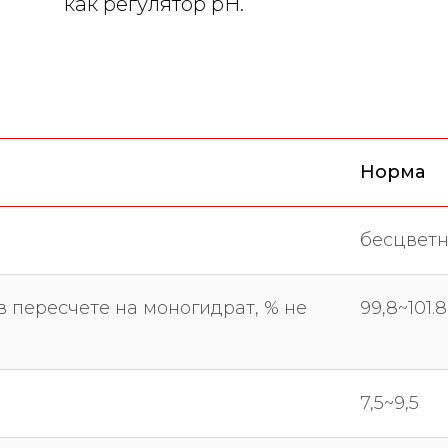
как регулятор рН.
Норма
бесцвет
 пересчете на моногидрат, % не
99,8~101.8
7,5~9,5