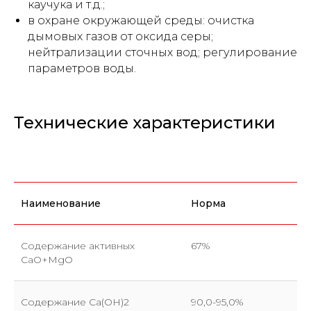
каучука и т.д.;
в охране окружающей среды: очистка
дымовых газов от оксида серы;
нейтрализации сточных вод; регулирование
параметров воды.
Технические характеристики
Наименование
Норма
Содержание активных
67%
CaO+MgО
Содержание Ca(OH)2
90,0-95,0%