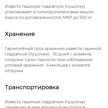
Известь гашеную гидратную (пушонку)
упаковывают в полипропиленовые мешки
(масса по договоренности), МКР до 500 кг.
Хранение
Гарантийный срок хранения извести гашеной
Прикрепите файл с заявкой
гидратной (пушонки) - 30 дней с момента
Add files
отгрузки. Срок годности при соблюдении
условий хранения - 6 месяцев с момента
отгрузки.
Отправить
Транспортировка
Нажимая на кнопку, вы даете
согласие на
обработку персональных данных и
Известь гашеную гидратную (пушонку)
соглашаетесь c политикой
перевозят всеми видами транспорта в