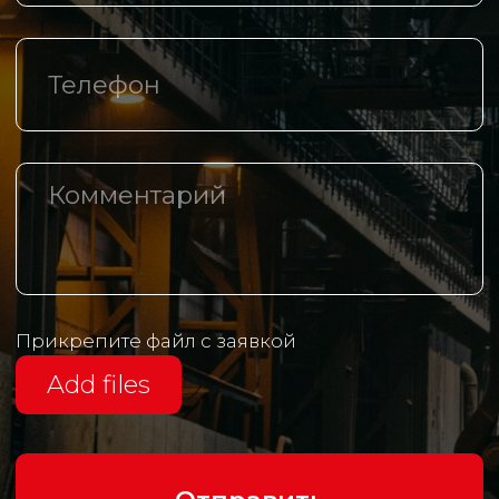
Контакты
+7 (342) 206 77 73
Маршала Рыбалко, д.З, оф. 425
info@th-m.ru
Реквизиты
Политика в отношении обработки
персональных данных
Разработано агентством