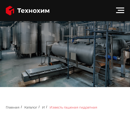
Главная
/
Каталог
/
И
/
Известь гашеная гидратная