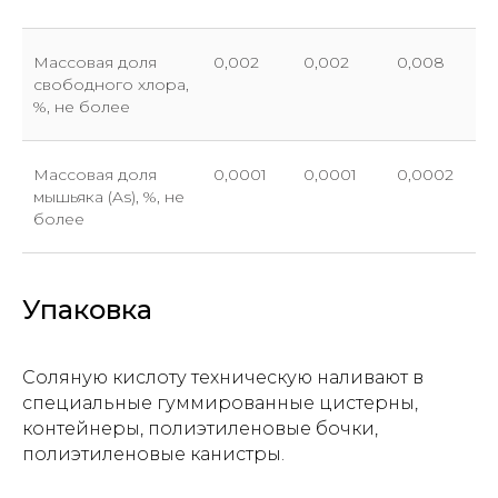
Массовая доля
0,002
0,002
0,008
свободного хлора,
%, не более
Массовая доля
0,0001
0,0001
0,0002
мышьяка (As), %, не
Отправить заявку
более
Упаковка
Соляную кислоту техническую наливают в
специальные гуммированные цистерны,
контейнеры, полиэтиленовые бочки,
полиэтиленовые канистры.