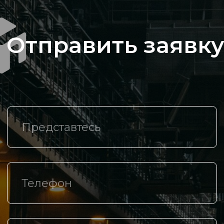
Компания
О компании
Каталог
Спецпредложения
Доставка и оплата
Логистические центры
Контакты
+7 (342) 206 77 73
Маршала Рыбалко, д.З, оф. 425
info@th-m.ru