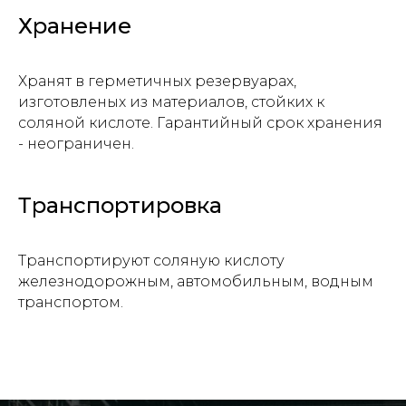
Хранение
Хранят в герметичных резервуарах,
Прикрепите файл с заявкой
изготовленых из материалов, стойких к
Add files
соляной кислоте. Гарантийный срок хранения
- неограничен.
Отправить
Транспортировка
Нажимая на кнопку, вы даете
согласие на
Транспортируют соляную кислоту
обработку персональных данных и
железнодорожным, автомобильным, водным
соглашаетесь c политикой
транспортом.
конфиденциальности