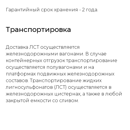
Нажимая на кнопку, вы даете
согласие на
Гарантийный срок хранения - 2 года.
обработку персональных данных и
соглашаетесь c политикой
конфиденциальности
Транспортировка
Доставка ЛСТ осуществляется
железнодорожными вагонами. В случае
контейнерных отгрузок транспортирование
осуществляется полувагонами и на
платформах подвижных железнодорожных
составов. Транспортирование жидких
лигносульфонатов (ЛСТ) осуществляется в
железнодорожных цистернах, а также в любой
Компания
закрытой емкости со сливом.
О компании
Каталог
Спецпредложения