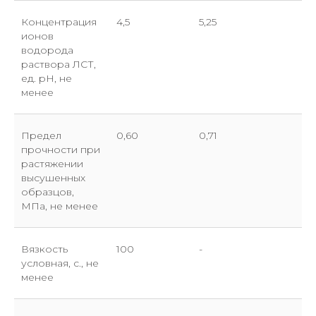
Концентрация
4,5
5,25
ионов
водорода
раствора ЛСТ,
ед. pH, не
менее
Предел
0,60
0,71
прочности при
растяжении
высушенных
образцов,
МПа, не менее
Вязкость
100
-
условная, с., не
Отправить заявку
менее