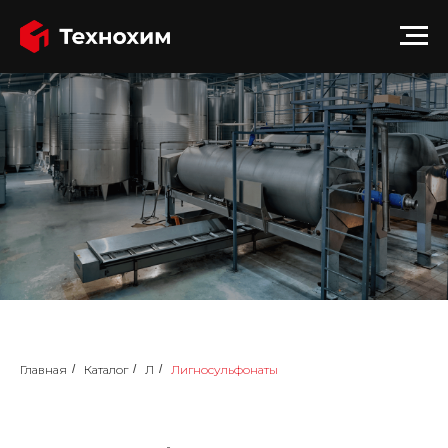
Главная
/
Каталог
/
Л
/
Лигносульфонаты