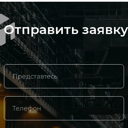
Доставка и оплата
Логистические центры
Контакты
+7 (342) 206 77 73
Маршала Рыбалко, д.З, оф. 425
info@th-m.ru
Реквизиты
Политика в отношении обработки
персональных данных
Разработано агентством