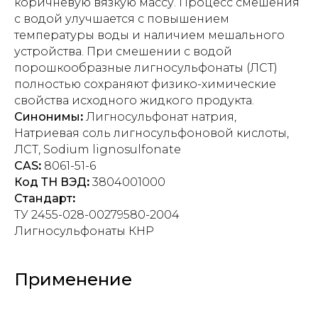
коричневую вязкую массу. Процесс смешения
с водой улучшается с повышением
температуры воды и наличием мешального
устройства. При смешении с водой
порошкообразные лигносульфонаты (ЛСТ)
полностью сохраняют физико-химические
свойства исходного жидкого продукта.
Синонимы
:
Лигносульфонат натрия,
Натриевая соль лигносульфоновой кислоты,
ЛСТ, Sodium lignosulfonate
CAS
:
8061-51-6
Код ТН ВЭД
:
3804001000
Стандарт
:
ТУ 2455-028-00279580-2004
Лигносульфонаты КНР
Применение