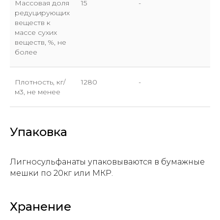
Массовая доля
15
-
редуцирующих
веществ к
массе сухих
веществ, %, не
более
Плотность, кг/
1280
-
м3, не менее
Упаковка
Прикрепите файл с заявкой
Лигносульфанаты упаковываются в бумажные
Add files
мешки по 20кг или МКР.
Отправить
Хранение