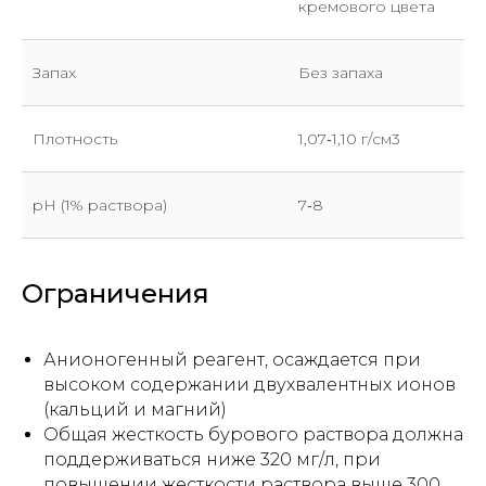
кремового цвета
Запах
Без запаха
Плотность
1,07‐1,10 г/см3
pH (1% раствора)
7‐8
Ограничения
Анионогенный реагент, осаждается при
Отправить заявку
высоком содержании двухвалентных ионов
(кальций и магний)
Общая жесткость бурового раствора должна
поддерживаться ниже 320 мг/л, при
повышении жесткости раствора выше 300