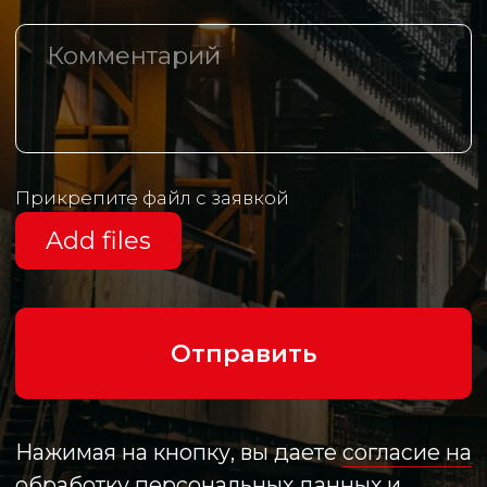
Логистические центры
Контакты
+7 (342) 206 77 73
Маршала Рыбалко, д.З, оф. 425
info@th-m.ru
Реквизиты
Политика в отношении обработки
персональных данных
Разработано агентством