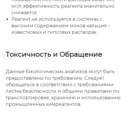
мг/л эффективность реагента значительно
снижается
Реагент не используется в системах с
высоким содержанием ионов кальция –
известковых и гипсовых растворах
Токсичность и Обращение
Данные биологических анализов могут быть
Прикрепите файл с заявкой
предоставлены по требованию. Следует
Add files
обращаться в соответствии с требованиями
листка безопасности и общими правилами по
транспортировке, хранению и использованию
Отправить
промышленных химреагентов.
Нажимая на кнопку, вы даете
согласие на
обработку персональных данных и