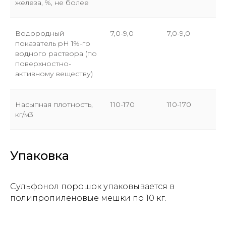
железа, %, не более
Отправить заявку
Водородный
7,0-9,0
7,0-9,0
показатель pH 1%-го
водного раствора (по
поверхностно-
активному веществу)
Насыпная плотность,
110-170
110-170
кг/м3
Упаковка
Сульфонол порошок упаковывается в
полипропиленовые мешки по 10 кг.
Прикрепите файл с заявкой