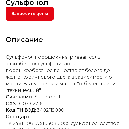
Сульфонол
Запросить цены
Описание
Сульфонол порошок - натриевая соль
алкилбензолсульфокислоты -
порошкообразное вещество от белого до
желто-коричневого цвета в зависимости от
марки. Выпускается 2 марок: "отбеленный" и
"технический";
Синонимы:
Sulphonol
CAS:
32073-22-6
Код ТН ВЭД:
3402119000
Стандарт:
ТУ 2481-106-07510508-2005 сульфонол-раствор