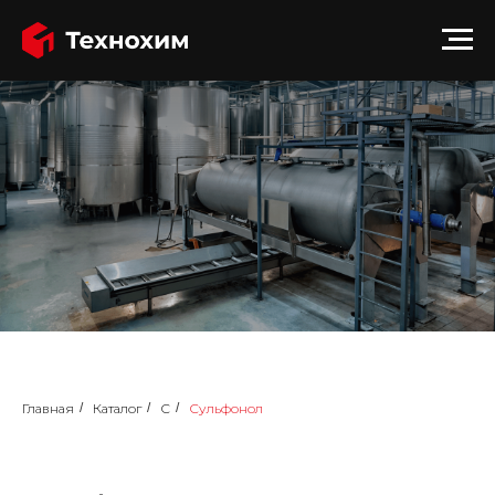
Главная
/
Каталог
/
С
/
Сульфонол