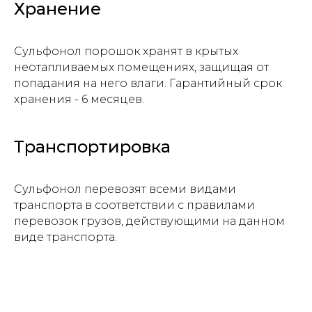
Хранение
Add files
Сульфонол порошок хранят в крытых
Отправить
неотапливаемых помещениях, защищая от
попадания на него влаги. Гарантийный срок
хранения - 6 месяцев.
Нажимая на кнопку, вы даете
согласие на
обработку персональных данных и
соглашаетесь c политикой
Транспортировка
конфиденциальности
Сульфонол перевозят всеми видами
транспорта в соответствии с правилами
перевозок грузов, действующими на данном
виде транспорта.