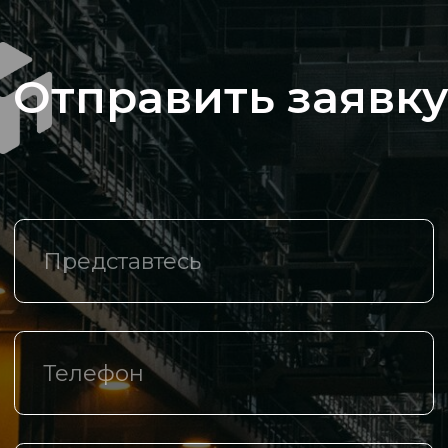
Компания
О компании
Каталог
Спецпредложения
Доставка и оплата
Логистические центры
Контакты
+7 (342) 206 77 73
Маршала Рыбалко, д.З, оф. 425
info@th-m.ru
Реквизиты
Политика в отношении обработки
персональных данных
Разработано агентством